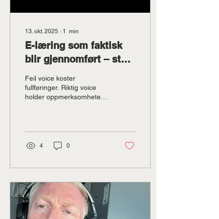
13. okt. 2025
∙
1
min
E-læring som faktisk
blir gjennomført – start
med riktig stemme
Feil voice koster
fullføringer. Riktig voice
holder oppmerksomheten,
senker lyttetretthet og får
budskapet i mål. Hvorfor
stemmen avgjør...
4
0