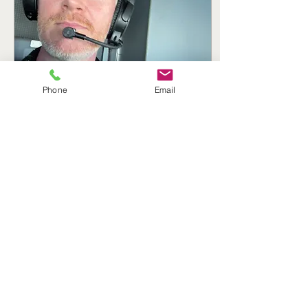
Phone
Email
14. aug. 2025
∙
1
min
On the Air, In the Air!
Som voice-over-artist blir
man sjelden gjenkjent på
gata, selv om tusenvis
hører stemmen min hver
uke i reklamefilmer,
dokumentarer og...
3
0