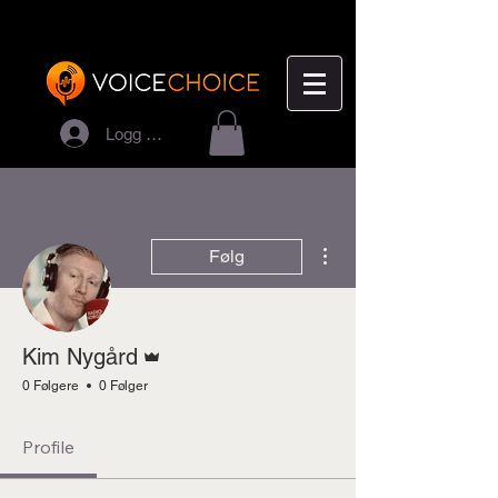
Logg inn
Flere handlinger
Følg
Admin
Kim Nygård
0 Følgere
0 Følger
Profile