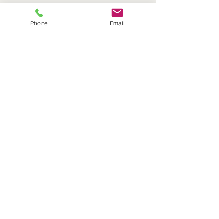
2 490,00 kr
Phone
Email
Kjøp
kontakt@voicechoice.no
Storåsveien 7C, 1169 Oslo
© 2020 by Voice Choice
AS