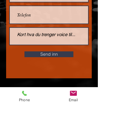
Send inn
Phone
Email
kontakt@voicechoice.no
Storåsveien 7C, 1169 Oslo
© 2020 by Voice Choice