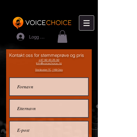
Logg inn
Kontakt oss for stemmeprøve og pris
+47 92 43 25 92
kim@voicechoice.no
Storåsveien 7C, 1169 Oslo